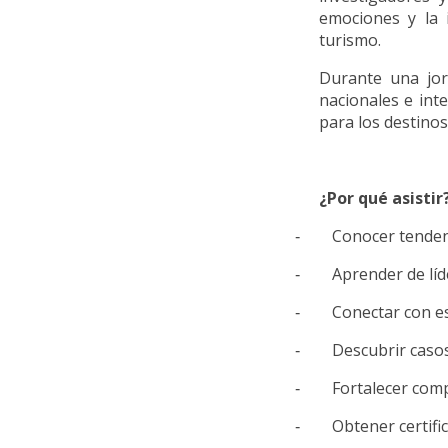
emociones y la 
turismo.
Durante una jor
nacionales e in
para los destinos
¿Por qué asistir
Conocer tendenc
-
Aprender de líd
-
Conectar con es
-
Descubrir casos
-
Fortalecer comp
-
Obtener certifi
-